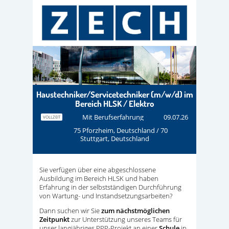
Haustechniker/Servicetechniker (m/w/d) im
Bereich HLSK / Elektro
Mit Berufserfahrung
09.07.26
VOLLZEIT
75 Pforzheim, Deutschland / 70
Stuttgart, Deutschland
Sie verfügen über eine abgeschlossene
Ausbildung im Bereich HLSK und haben
Erfahrung in der selbstständigen Durchführung
von Wartung- und Instandsetzungsarbeiten?
Dann suchen wir Sie
zum nächstmöglichen
Zeitpunkt
zur Unterstützung unseres Teams für
unser langjähriges PPP-Projekt an einer
Schule
in