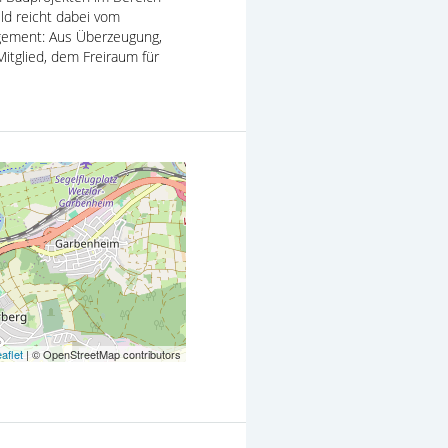
ld reicht dabei vom
agement: Aus Überzeugung,
itglied, dem Freiraum für
aflet
| © OpenStreetMap contributors