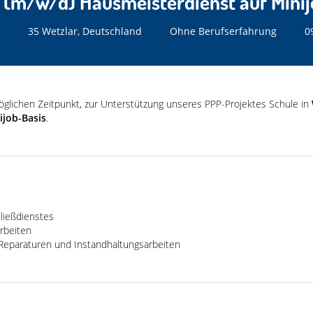
e (m/w/d) Hausmeisterdienst auf Minij
35 Wetzlar, Deutschland
Ohne Berufserfahrung
0
glichen Zeitpunkt, zur Unterstützung unseres PPP-Projektes Schule in
ijob-Basis
.
ließdienstes
rbeiten
Reparaturen und Instandhaltungsarbeiten