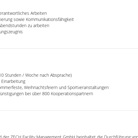
erantwortliches Arbeiten
tierung sowie Kommunikationsfähigkeit
 Abendstunden zu arbeiten
rungszeugnis
a. 10 Stunden / Woche nach Absprache)
e Einarbeitung
 Sommerfeste, Weihnachtsfeiern und Sportveranstaltungen
rgünstigungen bei über 800 Kooperationspartnern
ld der ZECH Facility Management GmbH beinhaltet die Durchführung vo