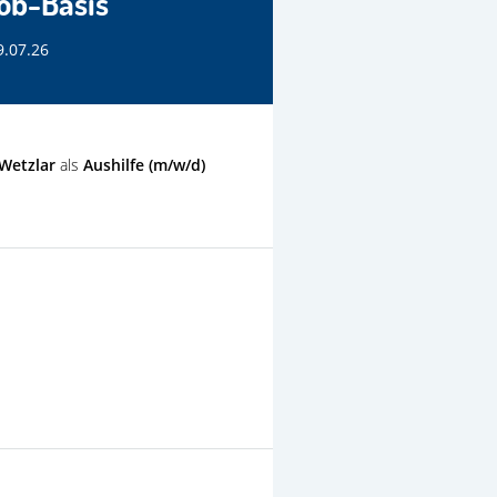
ob-Basis
9.07.26
Wetzlar
als
Aushilfe (m/w/d)