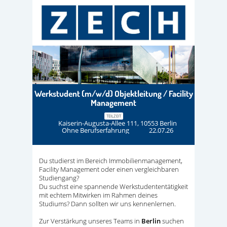
Werkstudent (m/w/d) Objektleitung / Facility
Management
TEILZEIT
Kaiserin-Augusta-Allee 111, 10553 Berlin
Ohne Berufserfahrung
22.07.26
Du studierst im Bereich Immobilienmanagement,
Facility Management oder einen vergleichbaren
Studiengang?
Du suchst eine spannende Werkstudententätigkeit
mit echtem Mitwirken im Rahmen deines
Studiums? Dann sollten wir uns kennenlernen.
Zur Verstärkung unseres Teams in
Berlin
suchen